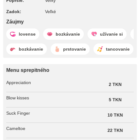
Poprsie:
Veľký
Zadok:
Veľké
Záujmy
lovense
bozkávanie
užívanie si
bozkávanie
prstovanie
tancovanie
Menu sprepitného
Appreciation
2 TKN
Blow kisses
5 TKN
Suck Finger
10 TKN
Cameltoe
22 TKN