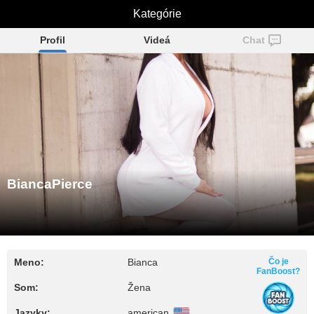
BiancaPierce
Kategórie
Profil
Videá
Chat
BiancaPierce
Meno:
Bianca
Čo je
FanBoost?
Som:
Žena
Jazyky:
american