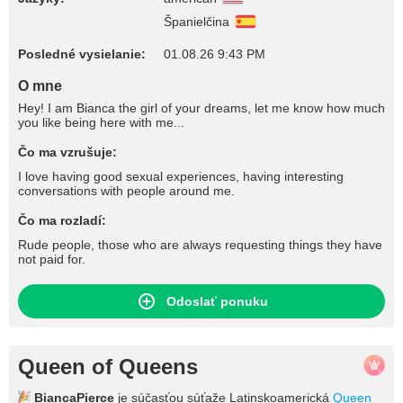
Španielčina
Posledné vysielanie:
01.08.26 9:43 PM
O mne
Hey! I am Bianca the girl of your dreams, let me know how much
you like being here with me...
Čo ma vzrušuje:
I love having good sexual experiences, having interesting
conversations with people around me.
Čo ma rozladí:
Rude people, those who are always requesting things they have
not paid for.
Odoslať ponuku
Queen of Queens
BiancaPierce
je súčasťou súťaže Latinskoamerická
Queen