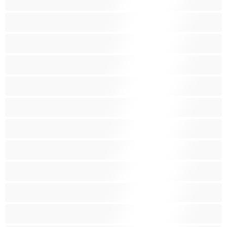
Bacuľky
BBW
Belošky
Blondína
Bondáž
Bruneta
Chlpaté ohanbie
Dievčatá z internátu
Drobné
Fajčenie