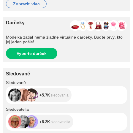
zobraziť viac
Darčeky
Modelka zatiaľ nemá žiadne virtuálne darčeky. Buďte prvý, kto
jej jeden pošle!
Vyberte darček
Sledované
+5.7K
Sledované
+5.7K
sledovania
+8.2K
Sledovatelia
+8.2K
sledovatelia