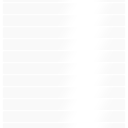
Skupinový sex
Stredné prsia
Striekanie
Svalnaté
Tehotné
Veľké prsia
Veľký zadok
Vyspelá
Ázijec
Černošky
Červenovláska