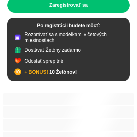
Zaregistrovať sa
Po registrácii budete môcť:
Rozprávať sa s modelkami v četových
miestnostiach
Dostávať Žetóny zadarmo
Odoslať sprepitné
+ BONUS!
10 Žetónov!
Anál
Arabky
Babes
Babičky