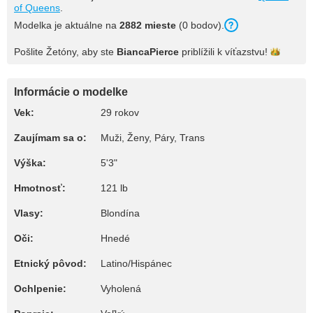
of Queens
.
Modelka je aktuálne na
2882 mieste
(0 bodov).
Pošlite Žetóny, aby ste
BiancaPierce
priblížili k
víťazstvu!
Informácie o modelke
Vek:
29 rokov
Zaujímam sa o:
Muži, Ženy, Páry, Trans
Výška:
5'3"
Hmotnosť:
121 lb
Vlasy:
Blondína
Oči:
Hnedé
Etnický pôvod:
Latino/Hispánec
Ochlpenie:
Vyholená