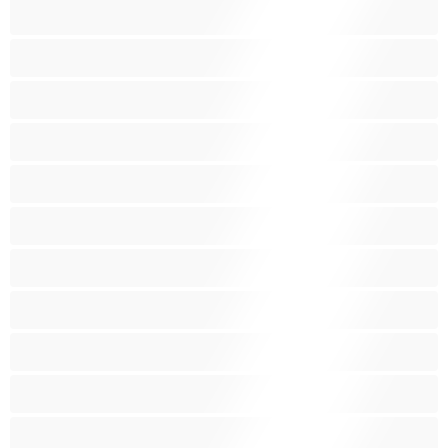
Fetiš
Hračky
Indky
Latino
Lesbičky
Malé prsia
Najlepšie pre súkromné
Násť 18+
Obrovské prsia
Oholené ohanbie
Pornohviezdy